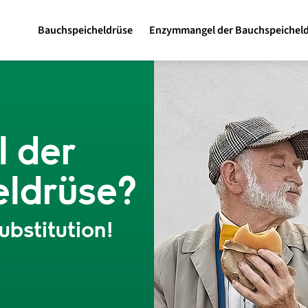
Bauchspeicheldrüse
Enzymmangel der Bauchspeichel
 der
eldrüse?
bstitution!