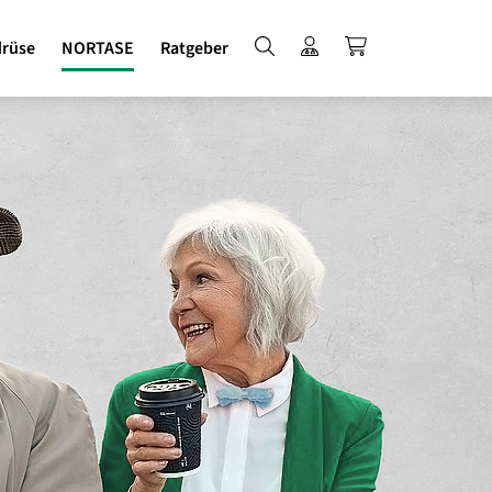
Suche
Login für Fachkreise
NORTASE kauf
drüse
NORTASE
Ratgeber