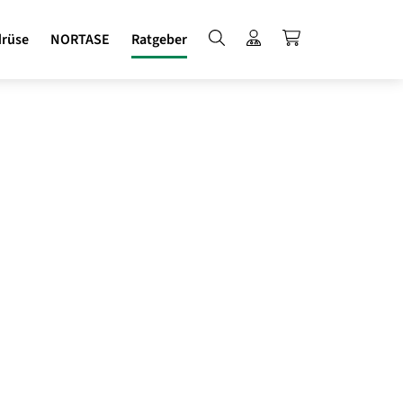
Suche
Login für Fachkreise
NORTASE kauf
drüse
NORTASE
Ratgeber