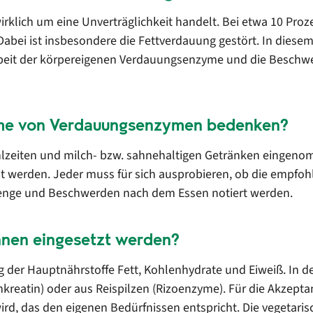
wirklich um eine Unverträglichkeit handelt. Bei etwa 10 Pr
bei ist insbesondere die Fettverdauung gestört. In diese
eit der körpereigenen Verdauungsenzyme und die Beschwerde
hme von Verdauungsenzymen bedenken?
Mahlzeiten und milch- bzw. sahnehaltigen Getränken einge
werden. Jeder muss für sich ausprobieren, ob die empfohl
enge und Beschwerden nach dem Essen notiert werden.
nen eingesetzt werden?
g der Hauptnährstoffe Fett, Kohlenhydrate und Eiweiß. In 
reatin) oder aus Reispilzen (Rizoenzyme). Für die Akzept
wird, das den eigenen Bedürfnissen entspricht. Die vegetari