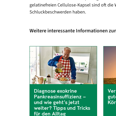
gelatinefreien Cellulose-Kapsel sind oft di
Schluckbeschwerden haben.
Weitere interessante Informationen zu
Diagnose exokrine
Ver
Pankreasinsuffizienz –
gut
und wie geht’s jetzt
Kör
weiter? Tipps und Tricks
Inte
für den Alltag