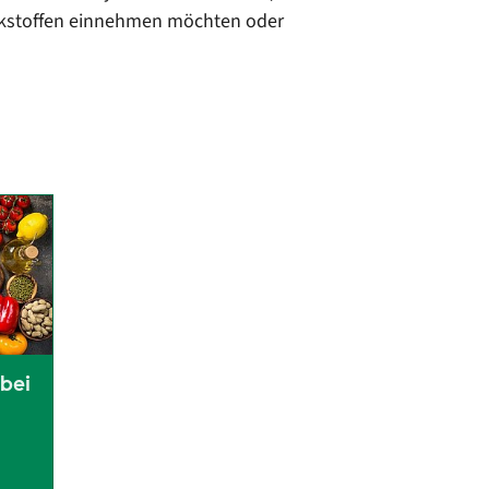
Wirkstoffen einnehmen möchten oder
 bei
n Einfluss einer Enzymersatz- und Ernährungstherapie bei Erkran
die unter wiederkehrendem Durchfall, Blähungen und Bauchschmerze