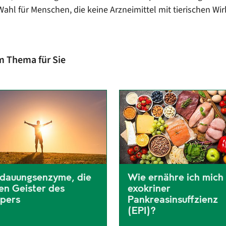
e Wahl für Menschen, die keine Arzneimittel mit tierischen 
m Thema für Sie
dauungsenzyme, die
Wie ernähre ich mich
en Geister des
exokriner
pers
Pankreasinsuffzienz
(EPI)?
rview mit der Ernährungsberaterin Petra Deuker über den positive
Patienten und Patientinnen, 